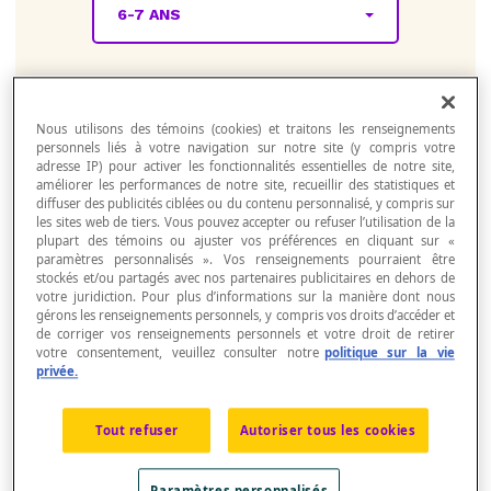
6-7 ANS
Explorez un
échantillon
Nous utilisons des témoins (cookies) et traitons les renseignements
personnels liés à votre navigation sur notre site (y compris votre
d’activités
adresse IP) pour activer les fonctionnalités essentielles de notre site,
améliorer les performances de notre site, recueillir des statistiques et
Découvrez un univers que les élèves vont
diffuser des publicités ciblées ou du contenu personnalisé, y compris sur
adorer! Avec des milliers d'activités
les sites web de tiers. Vous pouvez accepter ou refuser l’utilisation de la
plupart des témoins ou ajuster vos préférences en cliquant sur «
alignées sur la Progression des
paramètres personnalisés ». Vos renseignements pourraient être
apprentissages, apprendre les
stockés et/ou partagés avec nos partenaires publicitaires en dehors de
mathématiques n'a jamais été aussi
votre juridiction. Pour plus d’informations sur la manière dont nous
excitant.
gérons les renseignements personnels, y compris vos droits d’accéder et
de corriger vos renseignements personnels et votre droit de retirer
votre consentement, veuillez consulter notre
politique sur la vie
privée.
Sens du nombre
Représenter 0-50
Tout refuser
Autoriser tous les cookies
Paramètres personnalisés