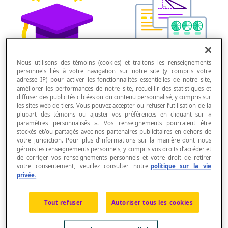
Rendez
Plus de
30 000
Nous utilisons des témoins (cookies) et traitons les renseignements
personnels liés à votre navigation sur notre site (y compris votre
l’apprentissage
questions
adresse IP) pour activer les fonctionnalités essentielles de notre site,
amusant
mathématiques
améliorer les performances de notre site, recueillir des statistiques et
diffuser des publicités ciblées ou du contenu personnalisé, y compris sur
les sites web de tiers. Vous pouvez accepter ou refuser l’utilisation de la
plupart des témoins ou ajuster vos préférences en cliquant sur «
paramètres personnalisés ». Vos renseignements pourraient être
stockés et/ou partagés avec nos partenaires publicitaires en dehors de
votre juridiction. Pour plus d’informations sur la manière dont nous
gérons les renseignements personnels, y compris vos droits d’accéder et
de corriger vos renseignements personnels et votre droit de retirer
votre consentement, veuillez consulter notre
politique sur la vie
privée.
Pour les élèves de
Développée par
Tout refuser
Autoriser tous les cookies
6 à 16 ans
des
pédagogues