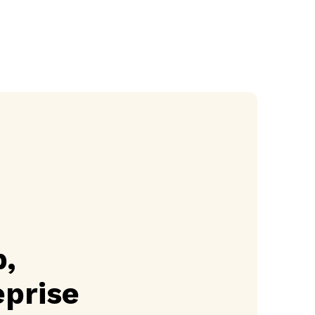
b,
eprise