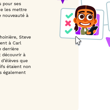
ls pour ses
de les mettre
re nouveauté à
hoinière, Steve
ent à Carl
e derrière
 découvrir à
t d’élèves que
ifs étaient non
is également