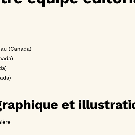
eau (Canada)
nada)
da)
ada)
raphique et illustrati
ière