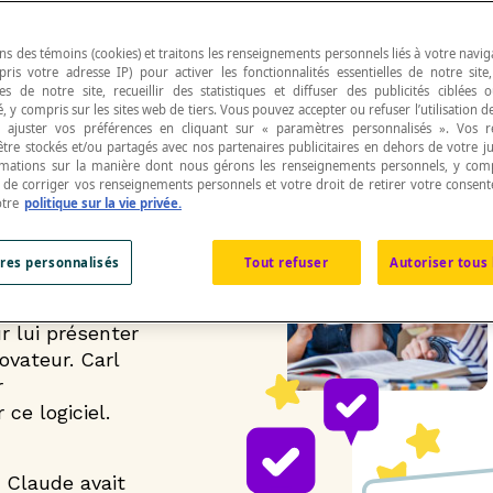
ns des témoins (cookies) et traitons les renseignements personnels liés à votre navig
pris votre adresse IP) pour activer les fonctionnalités essentielles de notre site
s de notre site, recueillir des statistiques et diffuser des publicités ciblées
, y compris sur les sites web de tiers. Vous pouvez accepter ou refuser l’utilisation d
 ajuster vos préférences en cliquant sur « paramètres personnalisés ». Vos 
être stockés et/ou partagés avec nos partenaires publicitaires en dehors de votre ju
rmations sur la manière dont nous gérons les renseignements personnels, y comp
t a
t de corriger vos renseignements personnels et votre droit de retirer votre consent
otre
politique sur la vie privée.
res personnalisés
Tout refuser
Autoriser tous 
te Carl
r lui présenter
ovateur. Carl
r
ce logiciel.
, Claude avait