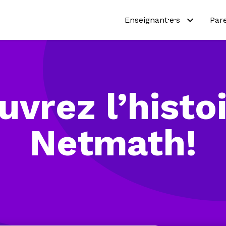
Enseignant·e·s
Par
Pourquoi Netmath?
Pou
Essayez nos activités
Essa
vrez l’histo
Programmes scolaires
Pro
Ressources pédagogiques
Abo
Netmath!
Tarifs