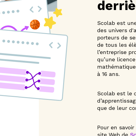
derri
Scolab est une
des univers d'
porteurs de se
de tous les él
l’entreprise pr
qu’une licenc
mathématique 
à 16 ans.
Scolab est le 
d’apprentissa
que de leur c
Pour en savoir 
site Web de
Sc