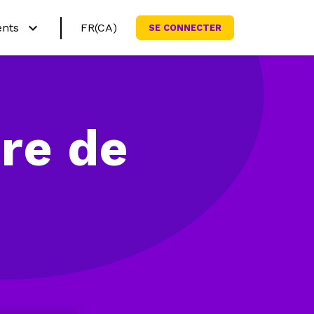
ents
FR(CA)
SE CONNECTER
English (CA)
rquoi Netmath?
English (US)
yez nos activités
ire de
grammes scolaires
nner ma famille