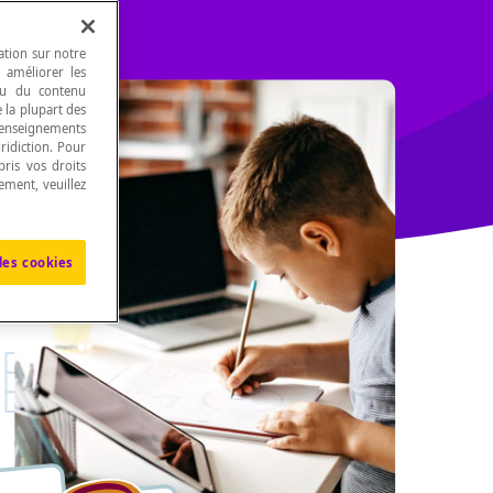
ation sur notre
, améliorer les
 ou du contenu
e la plupart des
renseignements
ridiction. Pour
ris vos droits
ement, veuillez
les cookies