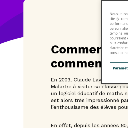
Nous utiliso
site (y com
performance
personnalisé
témoins ou
pourraient 
plus d’info
Comment tou
d’accéder e
consulter n
commencé
Paramèt
En 2003, Claude Laverdure invi
Malartre à visiter sa classe pou
un logiciel éducatif de maths n
est alors très impressionné pa
l’enthousiasme des élèves pour 
En effet, depuis les années 80