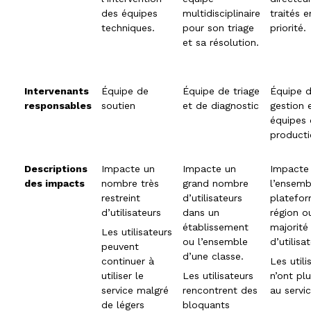
des équipes
multidisciplinaire
traités e
techniques.
pour son triage
priorité.
et sa résolution.
Intervenants
Équipe de
Équipe de triage
Équipe 
responsables
soutien
et de diagnostic
gestion 
équipes
product
Descriptions
Impacte un
Impacte un
Impacte
des impacts
nombre très
grand nombre
l’ensemb
restreint
d’utilisateurs
platefor
d’utilisateurs
dans un
région o
établissement
majorité
Les utilisateurs
ou l’ensemble
d’utilisa
peuvent
d’une classe.
continuer à
Les utili
utiliser le
Les utilisateurs
n’ont pl
service malgré
rencontrent des
au servi
de légers
bloquants