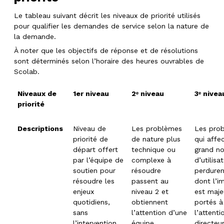
Le tableau suivant décrit les niveaux de priorité utilisés
pour qualifier les demandes de service selon la nature de
la demande.
À noter que les objectifs de réponse et de résolutions
sont déterminés selon l’horaire des heures ouvrables de
Scolab.
Niveaux de
1er niveau
2ᵉ niveau
3ᵉ nivea
priorité
Descriptions
Niveau de
Les problèmes
Les pro
priorité de
de nature plus
qui affe
départ offert
technique ou
grand n
par l’équipe de
complexe à
d’utilisa
soutien pour
résoudre
perduren
résoudre les
passent au
dont l’i
enjeux
niveau 2 et
est maje
quotidiens,
obtiennent
portés à
sans
l’attention d’une
l’attenti
l’intervention
équipe
directeu