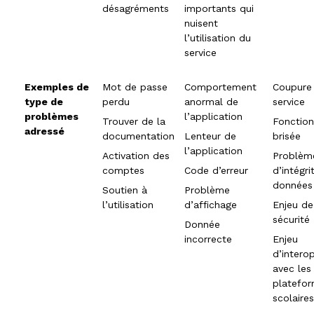
désagréments
importants qui
nuisent
l’utilisation du
service
Exemples de
Mot de passe
Comportement
Coupure
type de
perdu
anormal de
service
problèmes
l’application
Trouver de la
Fonction
adressé
documentation
Lenteur de
brisée
l’application
Activation des
Problèm
comptes
Code d’erreur
d’intégri
données
Soutien à
Problème
l’utilisation
d’affichage
Enjeu de
sécurité
Donnée
incorrecte
Enjeu
d’interop
avec les
platefo
scolaires