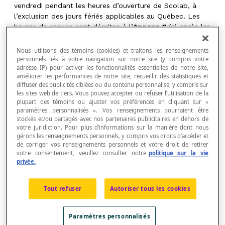
vendredi pendant les heures d’ouverture de Scolab, à
l’exclusion des jours fériés applicables au Québec. Les
heures de service sont décrites à l’
Annexe C
(ci-après les
«
Heures de services
»).
Nous utilisons des témoins (cookies) et traitons les renseignements
personnels liés à votre navigation sur notre site (y compris votre
2.4
Classification par niveau de priorité
. Les
adresse IP) pour activer les fonctionnalités essentielles de notre site,
Défaillances sont classées par Scolab en fonction de la
améliorer les performances de notre site, recueillir des statistiques et
diffuser des publicités ciblées ou du contenu personnalisé, y compris sur
gravité de l’impact sur l’utilisation de l’Application, selon
les sites web de tiers. Vous pouvez accepter ou refuser l’utilisation de la
le tableau de l’
Annexe B
. Le Client comprend et accepte
plupart des témoins ou ajuster vos préférences en cliquant sur «
que la classification de la priorité des demandes sera
paramètres personnalisés ». Vos renseignements pourraient être
déterminée par Scolab à sa seule discrétion.
stockés et/ou partagés avec nos partenaires publicitaires en dehors de
votre juridiction. Pour plus d’informations sur la manière dont nous
gérons les renseignements personnels, y compris vos droits d’accéder et
de corriger vos renseignements personnels et votre droit de retirer
votre consentement, veuillez consulter notre
politique sur la vie
3.Obligations du client
privée.
3.1
Contact de soutien.
Chaque qui se procure des
licences de Scolab pour les distribuer à des Utilisateurs
Tout refuser
Autoriser tous les cookies
(ci-après le «
Client
») doit identifier trois (3) personnes-
ressources au sein de sa propre équipe, soit une
Paramètres personnalisés
ressource technique, une pédagogique et une