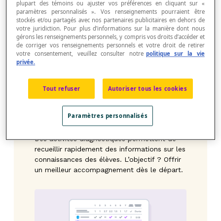
plupart des témoins ou ajuster vos préférences en cliquant sur «
l’information clé se repère facilement.
paramètres personnalisés ». Vos renseignements pourraient être
Explorez des exemples d'activités :
stockés et/ou partagés avec nos partenaires publicitaires en dehors de
votre juridiction. Pour plus d’informations sur la manière dont nous
gérons les renseignements personnels, y compris vos droits d’accéder et
de corriger vos renseignements personnels et votre droit de retirer
votre consentement, veuillez consulter notre
politique sur la vie
privée.
Tout refuser
Autoriser tous les cookies
Paramètres personnalisés
ACTIVITÉS DIAGNOSTIQUES
Des activités diagnostiques permettent de
recueillir rapidement des informations sur les
connaissances des élèves. L’objectif ? Offrir
un meilleur accompagnement dès le départ.