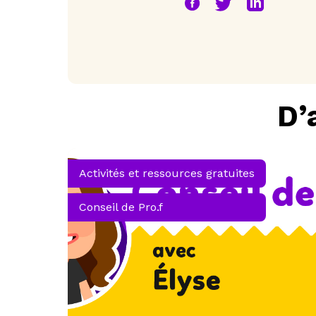
D’
Activités et ressources gratuites
Conseil de Pro.f