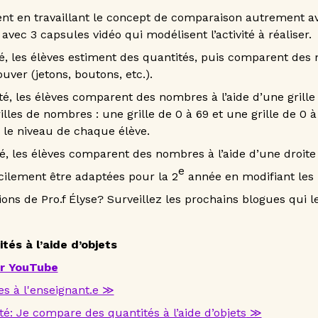
nt en travaillant le concept de comparaison autrement av
 avec 3 capsules vidéo qui modélisent l’activité à réaliser.
té, les élèves estiment des quantités, puis comparent des 
ouver (jetons, boutons, etc.).
té, les élèves comparent des nombres à l’aide d’une grille
lles de nombres : une grille de 0 à 69 et une grille de 0 à 
on le niveau de chaque élève.
ité, les élèves comparent des nombres à l’aide d’une droit
e
acilement être adaptées pour la 2
année en modifiant les 
ions de Pro.f Élyse? Surveillez les prochains blogues qui 
és à l’aide d’objets
ur YouTube
es à l'enseignant.e ≫
ité: Je compare des quantités à l’aide d’objets
≫