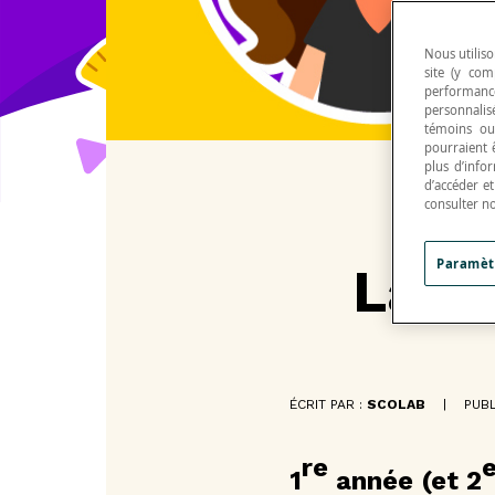
Nous utiliso
site (y com
performance
personnalisé
témoins ou
pourraient 
plus d’info
d’accéder e
consulter n
Paramèt
La c
ÉCRIT PAR :
SCOLAB
|
PUBL
re
1
 année (et 2