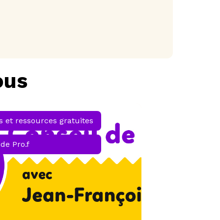
ous
és et ressources gratuites
 de Pro.f