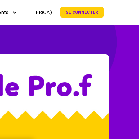
ents
FR(CA)
SE CONNECTER
English (CA)
rquoi Netmath?
English (US)
yez nos activités
grammes scolaires
nner ma famille