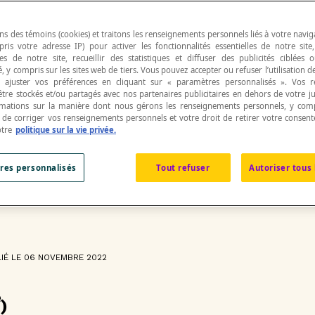
ns des témoins (cookies) et traitons les renseignements personnels liés à votre navig
pris votre adresse IP) pour activer les fonctionnalités essentielles de notre site
s de notre site, recueillir des statistiques et diffuser des publicités ciblées
, y compris sur les sites web de tiers. Vous pouvez accepter ou refuser l’utilisation d
 ajuster vos préférences en cliquant sur « paramètres personnalisés ». Vos 
être stockés et/ou partagés avec nos partenaires publicitaires en dehors de votre ju
rmations sur la manière dont nous gérons les renseignements personnels, y comp
t de corriger vos renseignements personnels et votre droit de retirer votre consent
otre
politique sur la vie privée.
res personnalisés
Tout refuser
Autoriser tous 
omparaison en 3 
IÉ LE 06 NOVEMBRE 2022
e
)