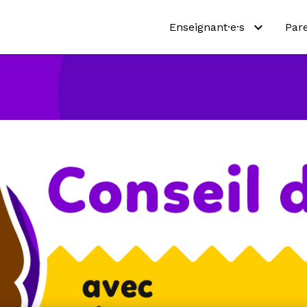
Enseignant·e·s
Par
Pourquoi Netmath?
Pou
Essayez nos activités
Essa
Programmes scolaires
Pro
Ressources pédagogiques
Abo
Tarifs