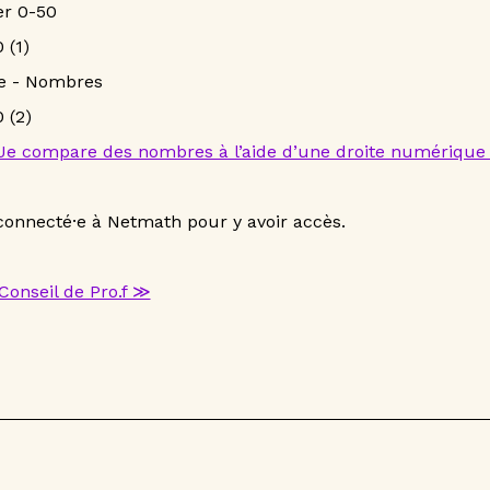
r 0-50
 (1)
e - Nombres
 (2)
Je compare des nombres à l’aide d’une droite numériqu
connecté·e à Netmath pour y avoir accès.
 Conseil de Pro.f ≫