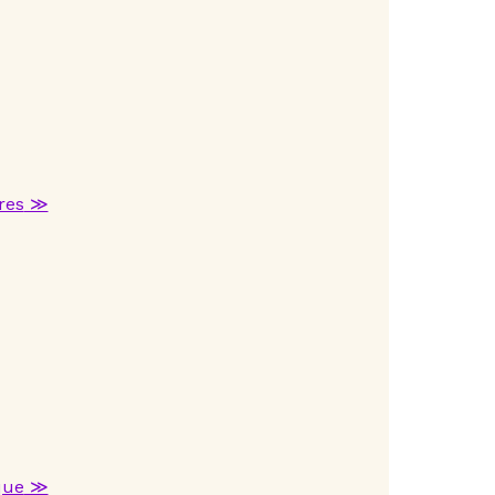
res
≫
que
≫