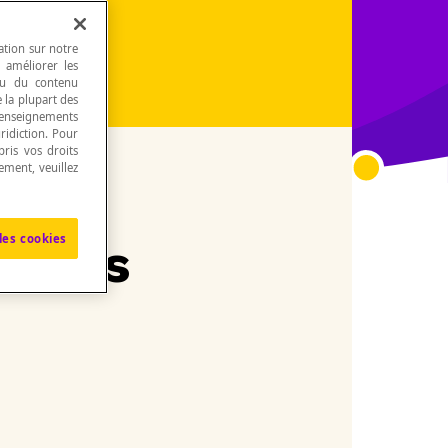
ation sur notre
, améliorer les
 ou du contenu
e la plupart des
renseignements
ridiction. Pour
ris vos droits
ement, veuillez
les cookies
temps