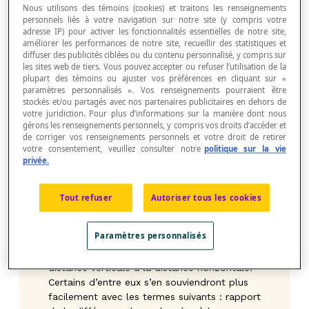
Nous utilisons des témoins (cookies) et traitons les renseignements
passer au concept de taux de variation.
personnels liés à votre navigation sur notre site (y compris votre
adresse IP) pour activer les fonctionnalités essentielles de notre site,
améliorer les performances de notre site, recueillir des statistiques et
diffuser des publicités ciblées ou du contenu personnalisé, y compris sur
les sites web de tiers. Vous pouvez accepter ou refuser l’utilisation de la
plupart des témoins ou ajuster vos préférences en cliquant sur «
paramètres personnalisés ». Vos renseignements pourraient être
stockés et/ou partagés avec nos partenaires publicitaires en dehors de
votre juridiction. Pour plus d’informations sur la manière dont nous
gérons les renseignements personnels, y compris vos droits d’accéder et
de corriger vos renseignements personnels et votre droit de retirer
votre consentement, veuillez consulter notre
politique sur la vie
privée.
Tout refuser
Autoriser tous les cookies
Paramètres personnalisés
Assurez-vous que les élèves saisissent bien
le fait que la pente est le rapport de la
distance verticale à la distance horizontale.
Certains d’entre eux s’en souviendront plus
facilement avec les termes suivants : rapport