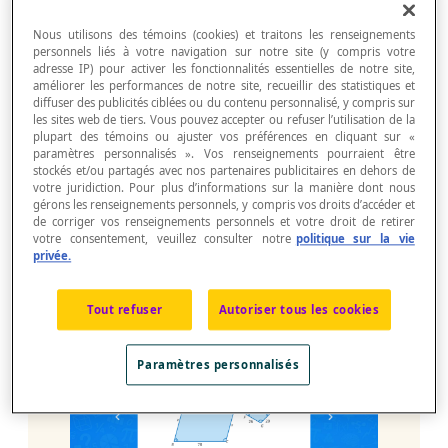
Nous utilisons des témoins (cookies) et traitons les renseignements
personnels liés à votre navigation sur notre site (y compris votre
adresse IP) pour activer les fonctionnalités essentielles de notre site,
améliorer les performances de notre site, recueillir des statistiques et
diffuser des publicités ciblées ou du contenu personnalisé, y compris sur
les sites web de tiers. Vous pouvez accepter ou refuser l’utilisation de la
plupart des témoins ou ajuster vos préférences en cliquant sur «
paramètres personnalisés ». Vos renseignements pourraient être
De nouveaux outils interactifs facilitent
stockés et/ou partagés avec nos partenaires publicitaires en dehors de
l’association des côtés homologues et des
votre juridiction. Pour plus d’informations sur la manière dont nous
angles correspondants. La poignée
gérons les renseignements personnels, y compris vos droits d’accéder et
de corriger vos renseignements personnels et votre droit de retirer
coulissante en page 6 permet aux élèves de
votre consentement, veuillez consulter notre
politique sur la vie
faire tourner les figures jusqu’à ce que les
privée.
côtés homologues et les angles
correspondants soient alignés.
Tout refuser
Autoriser tous les cookies
Paramètres personnalisés