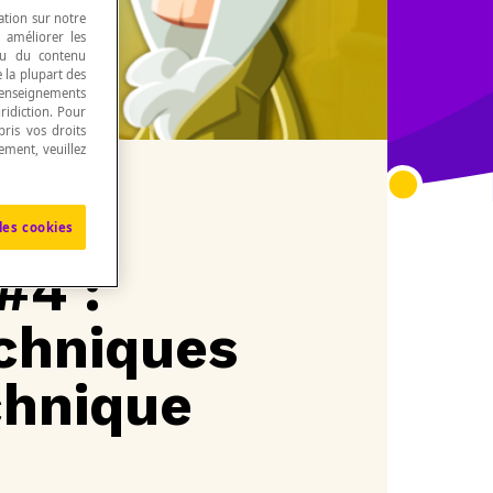
ation sur notre
, améliorer les
 ou du contenu
e la plupart des
renseignements
ridiction. Pour
ris vos droits
ement, veuillez
les cookies
#4 :
echniques
echnique