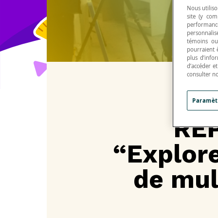
Nous utiliso
site (y com
performance
personnalisé
témoins ou
pourraient 
plus d’info
d’accéder e
consulter n
Paramèt
RÉP
“Explore
de mult