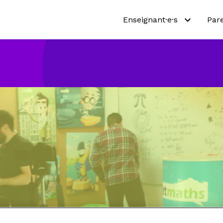
Enseignant·e·s
Par
Pourquoi Netmath?
Pou
Essayez nos activités
Essa
Programmes scolaires
Pro
Ressources pédagogiques
Abo
Tarifs