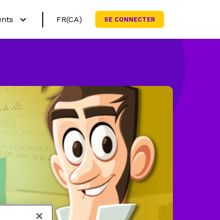
ents
FR(CA)
SE CONNECTER
English (CA)
rquoi Netmath?
English (US)
yez nos activités
grammes scolaires
nner ma famille