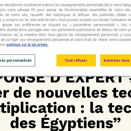
ns des témoins (cookies) et traitons les renseignements personnels liés à votre navig
pris votre adresse IP) pour activer les fonctionnalités essentielles de notre site
s de notre site, recueillir des statistiques et diffuser des publicités ciblées
, y compris sur les sites web de tiers. Vous pouvez accepter ou refuser l’utilisation d
 ajuster vos préférences en cliquant sur « paramètres personnalisés ». Vos 
être stockés et/ou partagés avec nos partenaires publicitaires en dehors de votre ju
rmations sur la manière dont nous gérons les renseignements personnels, y comp
t de corriger vos renseignements personnels et votre droit de retirer votre consent
otre
politique sur la vie privée.
res personnalisés
Tout refuser
Autoriser tous 
ONSE D’EXPERT 
r de nouvelles t
iplication : la t
des Égyptiens”