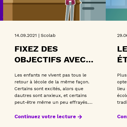
14.09.2021 | Scolab
29.0
FIXEZ DES
L
OBJECTIFS AVEC
É
VOTRE ENFANT
A
Les enfants ne vivent pas tous le
Plus
À
retour à lécole de la même façon.
opte
Certains sont excités, alors que
lieu
V
dautres sont anxieux, et certains
écol
peut-être même un peu effrayés.
trad
Fixer des objectifs personnels avec
choi
votre enfant peut le motiver, l
char
Continuez votre lecture
Con
afin