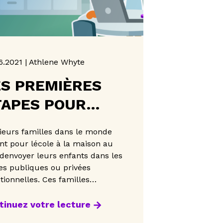
6.2021 | Athlene Whyte
ES PREMIÈRES
TAPES POUR
SSURER L’ÉCOLE
ieurs familles dans le monde
 LA MAISON DE
nt pour lécole à la maison au
 denvoyer leurs enfants dans les
OTRE ENFANT
es publiques ou privées
itionnelles. Ces familles
sissent donc de prendre en
ge léducation de leurs enfants
tinuez votre lecture
 q