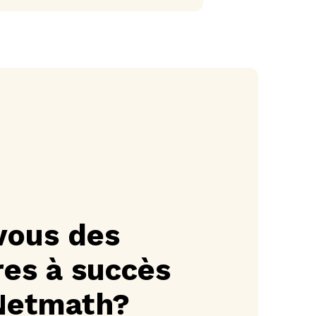
vous des
res à succès
Netmath?