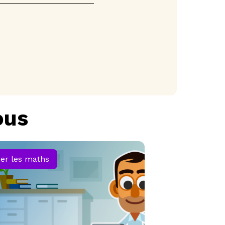
ous
er les maths